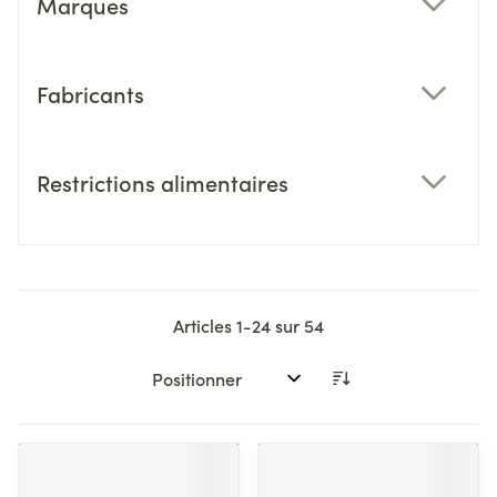
Marques
filter
Fabricants
filter
Restrictions alimentaires
filter
Articles
1
-
24
sur
54
Trier par: