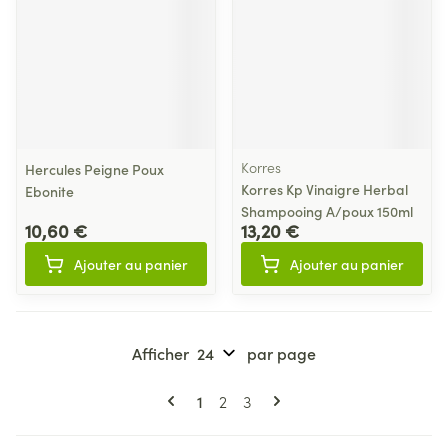
Korres
Hercules Peigne Poux
Korres Kp Vinaigre Herbal
Ebonite
Shampooing A/poux 150ml
10,60 €
13,20 €
Ajouter au panier
Ajouter au panier
Afficher
par page
Pages
Vous lisez actuellement la page
Page
Page
1
2
3