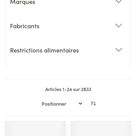
Marques
filter
Fabricants
filter
Restrictions alimentaires
filter
Articles
1
-
24
sur
2833
Trier par: