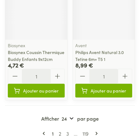
Biosynex
Avent
Biosynex Coussin Thermique
Philips Avent Natural 3.0
Buddy Enfants 9x12cm
Tetine 6m+ T5 1
4,72 €
8,99 €
Quantité
Quantité
Ajouter au panier
Ajouter au panier
Afficher
par page
Pages
Vous lisez actuellement la page
Page
Page
Page
1
2
3
...
119