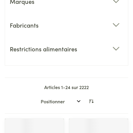
Marques
filter
Fabricants
filter
Restrictions alimentaires
filter
Articles
1
-
24
sur
2222
Trier par: