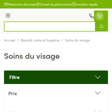
Aller au contenu
Paiements sécurisés
Conseil du pharmacien
Livraison rapide
Menu
Cherch
Rechercher
Accueil
/
Beauté, soins et hygiène
/
Soins du visage
Soins du visage
Filtre
Passer à la liste des produits
Prix
filter