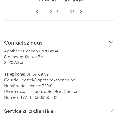
Pages
Vous lisez actuellement la page
Page
Page
Page
1
2
3
...
93
Contactez nous
Apotheek Coenen Bart BVBA
Steenweg 121 bus ZA
3570
Alken
Téléphone:
011 59 89 59
Courriel:
bestel@
apotheekcoenen.be
Numéro de licence:
730101
Pharmacien responsable:
Bart Coenen
Numéro TVA:
BE0809150442
Service à la clientèle