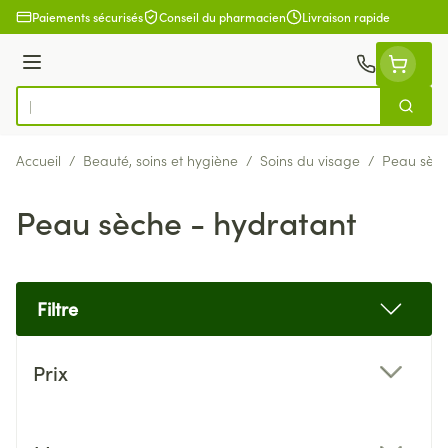
Aller au contenu
Paiements sécurisés
Conseil du pharmacien
Livraison rapide
Menu
Cherch
Rechercher
Accueil
/
Beauté, soins et hygiène
/
Soins du visage
/
Peau sèch
Peau sèche - hydratant
Filtre
Passer à la liste des produits
Prix
filter