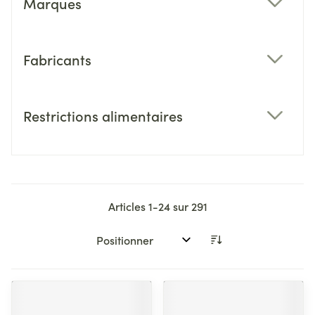
Marques
filter
Fabricants
filter
Restrictions alimentaires
filter
Articles
1
-
24
sur
291
Trier par: