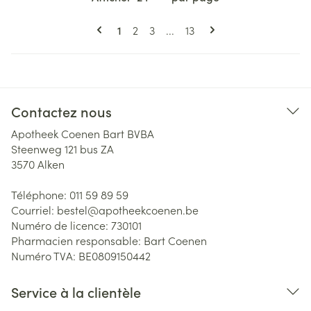
Pages
Vous lisez actuellement la page
Page
Page
Page
1
2
3
...
13
Contactez nous
Apotheek Coenen Bart BVBA
Steenweg 121 bus ZA
3570
Alken
Téléphone:
011 59 89 59
Courriel:
bestel@
apotheekcoenen.be
Numéro de licence:
730101
Pharmacien responsable:
Bart Coenen
Numéro TVA:
BE0809150442
Service à la clientèle