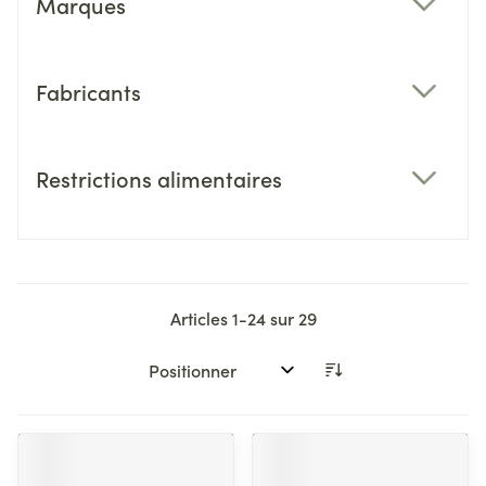
Marques
filter
Fabricants
filter
Restrictions alimentaires
filter
Articles
1
-
24
sur
29
Trier par: