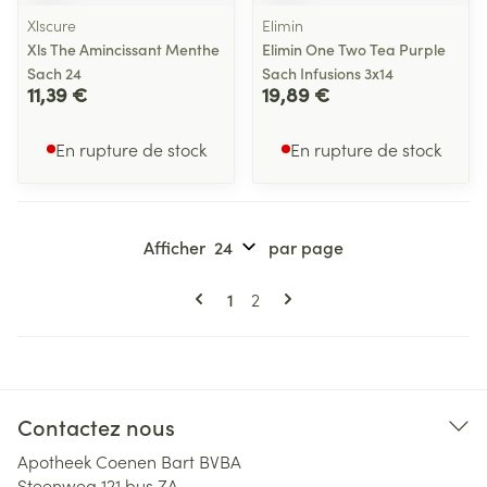
Xlscure
Elimin
Xls The Amincissant Menthe
Elimin One Two Tea Purple
Sach 24
Sach Infusions 3x14
11,39 €
19,89 €
En rupture de stock
En rupture de stock
Afficher
par page
Pages
Vous lisez actuellement la page
Page
1
2
Contactez nous
Apotheek Coenen Bart BVBA
Steenweg 121 bus ZA