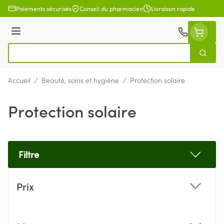
Aller au contenu
Paiements sécurisés
Conseil du pharmacien
Livraison rapide
Menu
Cherch
Rechercher
Accueil
/
Beauté, soins et hygiène
/
Protection solaire
Protection solaire
Filtre
Passer à la liste des produits
Prix
filter