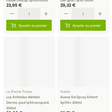
Fluide Invis.sp Spf50+50ml
Gel Sport Ip50 100ml
23,95 €
29,32 €
Quantité
Quantité
Ajouter au panier
Ajouter au panier
La Roche Posay
Avene
Lrp Anthelios Wetskin
Avene Sol Spray Enfant
Dermo-ped Ip50+ecopack
Spf50+ 200ml
200ml