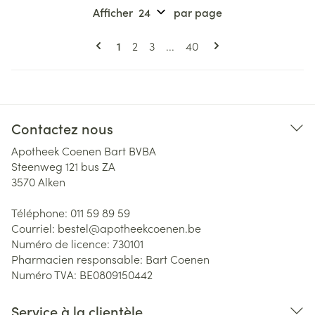
Afficher
par page
Pages
Vous lisez actuellement la page
Page
Page
Page
1
2
3
...
40
Contactez nous
Apotheek Coenen Bart BVBA
Steenweg 121 bus ZA
3570
Alken
Téléphone:
011 59 89 59
Courriel:
bestel@
apotheekcoenen.be
Numéro de licence:
730101
Pharmacien responsable:
Bart Coenen
Numéro TVA:
BE0809150442
Service à la clientèle