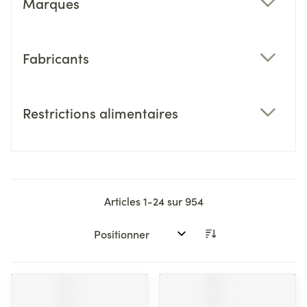
Marques
filter
Fabricants
filter
Restrictions alimentaires
filter
Articles
1
-
24
sur
954
Trier par: