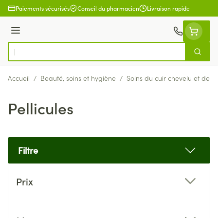
Aller au contenu
Paiements sécurisés
Conseil du pharmacien
Livraison rapide
Menu
Cherch
Rechercher
Accueil
/
Beauté, soins et hygiène
/
Soins du cuir chevelu et des
Pellicules
Filtre
Passer à la liste des produits
Prix
filter