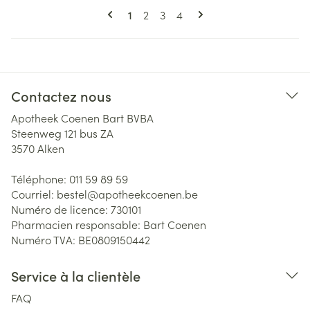
Pages
Vous lisez actuellement la page
Page
Page
Page
1
2
3
4
Contactez nous
Apotheek Coenen Bart BVBA
Steenweg 121 bus ZA
3570
Alken
Téléphone:
011 59 89 59
Courriel:
bestel@
apotheekcoenen.be
Numéro de licence:
730101
Pharmacien responsable:
Bart Coenen
Numéro TVA:
BE0809150442
Service à la clientèle
FAQ