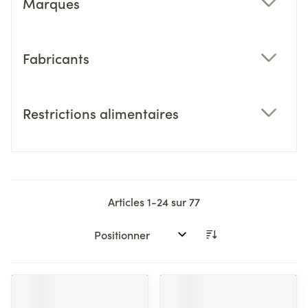
Marques
filter
Fabricants
filter
Restrictions alimentaires
filter
Articles
1
-
24
sur
77
Trier par: