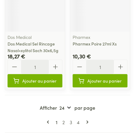
Dos Medical
Pharmex
Dos Medical Sel Rincage
Pharmex Poire 27ml Xs
Nasal+xylitol Sach 30x6,5g
18,27 €
10,30 €
Quantité
Quantité
Ajouter au panier
Ajouter au panier
Afficher
par page
Pages
Vous lisez actuellement la page
Page
Page
Page
1
2
3
4