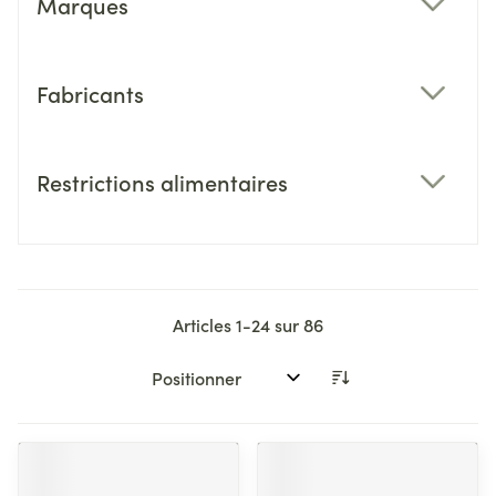
Marques
filter
Fabricants
filter
Restrictions alimentaires
filter
Articles
1
-
24
sur
86
Trier par: