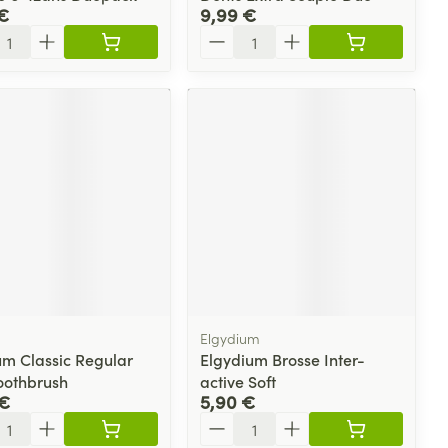
€
9,99 €
ité
Quantité
Elgydium
um Classic Regular
Elgydium Brosse Inter-
Toothbrush
active Soft
 €
5,90 €
ité
Quantité