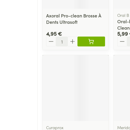
Axoral Pro-clean Brosse À
Oral B
Oral-
Dents Ultrasoft
Clean
4,95 €
5,99
Quantité
Quant
Curaprox
Merido