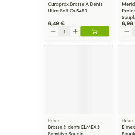
Curaprox Brosse A Dents
Merid
Ultra Soft Cs 5460
Prote
Soupl
6,49 €
8,98
Quantité
Quant
Elmex
Elmex
Brosse à dents ELMEX®
Elmex
Sensitive Souple
Soupl