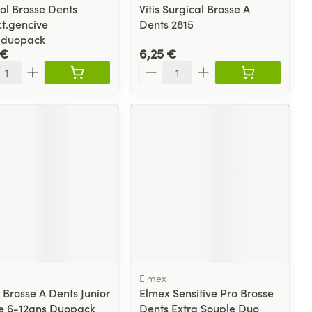
ol Brosse Dents
Vitis Surgical Brosse A
ct.gencive
Dents 2815
.duopack
 €
6,25 €
ité
Quantité
Elmex
 Brosse A Dents Junior
Elmex Sensitive Pro Brosse
e 6-12ans Duopack
Dents Extra Souple Duo