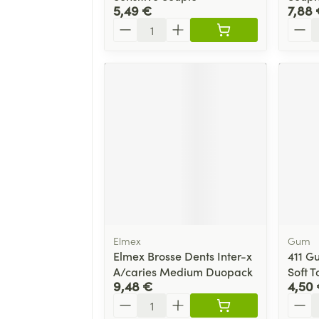
5,49 €
7,88 
Quantité
Quant
Elmex
Gum
Elmex Brosse Dents Inter-x
411 G
A/caries Medium Duopack
Soft 
9,48 €
4,50
Quantité
Quant