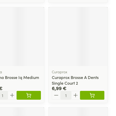
na
Curaprox
na Brosse Iq Medium
Curaprox Brosse A Dents
Single Court 2
€
6,99 €
ité
Quantité