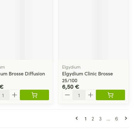
ium
Elgydium
ium Brosse Diffusion
Elgydium Clinic Brosse
25/100
 €
6,50 €
ité
Quantité
Pages
Vous lisez actuellement
Page
Page
Page
1
2
3
...
6