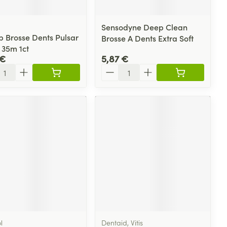
Sensodyne Deep Clean
b Brosse Dents Pulsar
Brosse A Dents Extra Soft
 35m 1ct
 €
5,87 €
ité
Quantité
l
Dentaid, Vitis