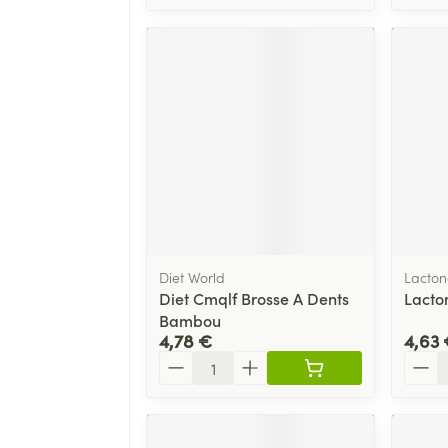
Diet World
Lacto
Diet Cmqlf Brosse A Dents
Lacto
Bambou
4,78 €
4,63 
Quantité
Quant