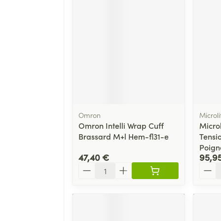
Omron
Microli
Omron Intelli Wrap Cuff
Microl
Brassard M+l Hem-fl31-e
Tensi
Poign
47,40 €
95,9
Quantité
Quant