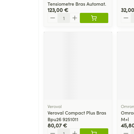
Tensiometre Bras Automat.
123,00 €
32,0
Quantité
Quant
Veroval
Omro
Veroval Compact Plus Bras
Omron
Bpu26 9251011
M+l
80,07 €
45,8
Quantité
Quant