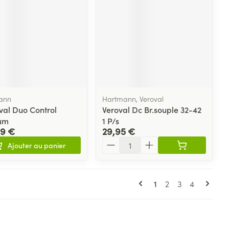
ann
Hartmann, Veroval
val Duo Control
Veroval Dc Br.souple 32-42
um
1 P/s
99 €
29,95 €
Quantité
Ajouter au panier
Pages
Vous lisez actuellem
Page
Page
Page
1
2
3
4