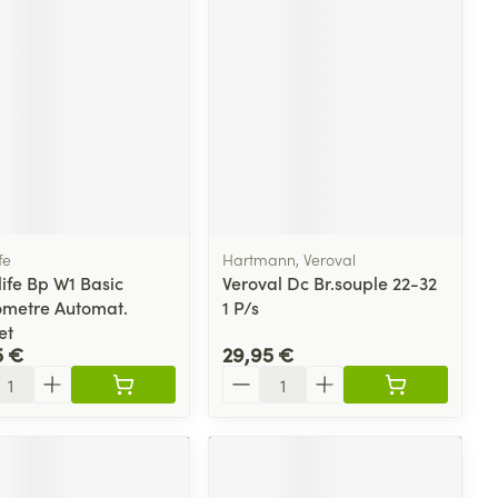
fe
Hartmann, Veroval
ife Bp W1 Basic
Veroval Dc Br.souple 22-32
ometre Automat.
1 P/s
et
5 €
29,95 €
ité
Quantité