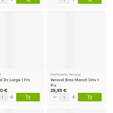
l
Hartmann, Veroval
l Dc Large 1 P/s
Veroval Bras Manch Univ 1
P/s
00 €
29,95 €
ité
Quantité