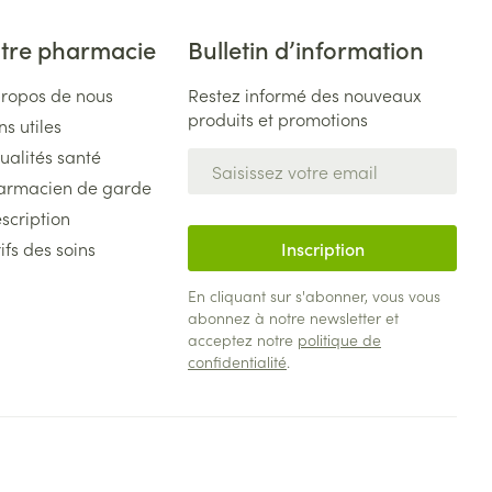
plus
et ustensiles de
Coude
Médications diverses
Autobronzants
tre pharmacie
Bulletin d’information
age
Cheville et pieds
propos de nous
Restez informé des nouveaux
s
Afficher plus
produits et promotions
Cheveux
ns utiles
Rasage
s
ualités santé
Adresse mail
à paupières
armacien de garde
plus
scription
CBD
ifs des soins
Inscription
ent
En cliquant sur s'abonner, vous vous
abonnez à notre newsletter et
acceptez notre
politique de
confidentialité
.