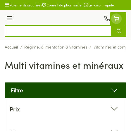
Aller au contenu
Paiements sécurisés
Conseil du pharmacien
Livraison rapide
Menu
Cherch
Rechercher
Accueil
/
Régime, alimentation & vitamines
/
Vitamines et compl
Multi vitamines et minéraux
Filtre
Passer à la liste des produits
Prix
filter