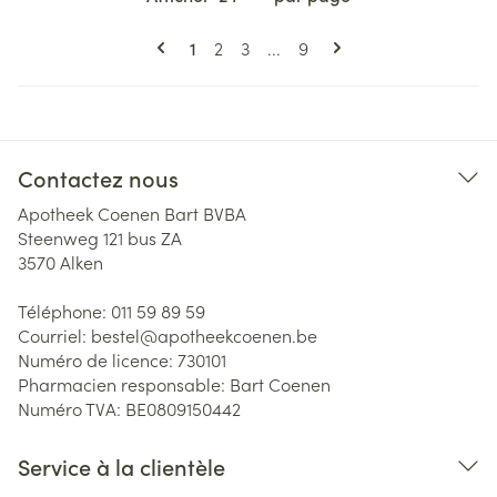
Pages
Vous lisez actuellement la page
Page
Page
Page
1
2
3
...
9
Contactez nous
Apotheek Coenen Bart BVBA
Steenweg 121 bus ZA
3570
Alken
Téléphone:
011 59 89 59
Courriel:
bestel@
apotheekcoenen.be
Numéro de licence:
730101
Pharmacien responsable:
Bart Coenen
Numéro TVA:
BE0809150442
Service à la clientèle