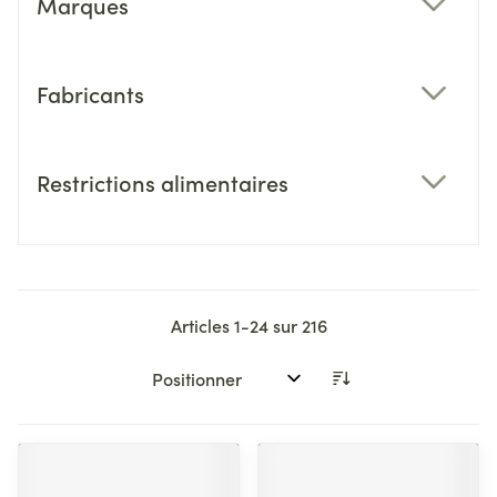
Marques
filter
Fabricants
filter
Restrictions alimentaires
filter
Articles
1
-
24
sur
216
Trier par: