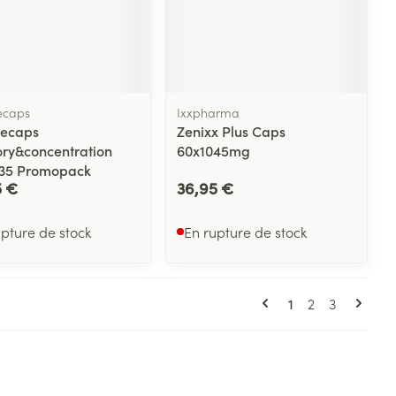
caps
Ixxpharma
ecaps
Zenixx Plus Caps
y&concentration
60x1045mg
35 Promopack
5 €
36,95 €
upture de stock
En rupture de stock
Pages
Vous lisez actue
Page
Page
1
2
3