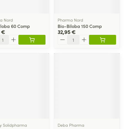
plus
et ustensiles de
Coude
Médications diverses
Autobronzants
age
Cheville et pieds
a Nord
Pharma Nord
s
iloba 60 Comp
Bio-Biloba 150 Comp
Afficher plus
 €
32,95 €
Cheveux
Rasage
s
ité
Quantité
à paupières
plus
CBD
ent
y Solidpharma
Deba Pharma