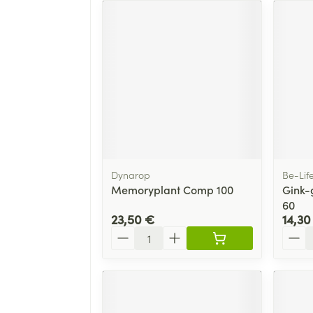
Dynarop
Be-Lif
Memoryplant Comp 100
Gink-
60
23,50 €
14,30
Quantité
Quant