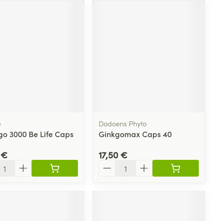
e
Dodoens Phyto
go 3000 Be Life Caps
Ginkgomax Caps 40
 €
17,50 €
ité
Quantité