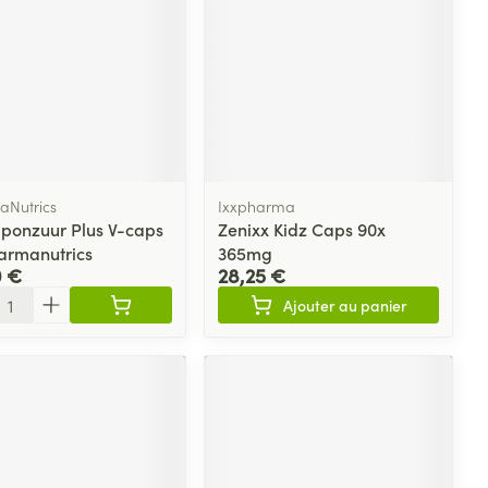
Nutrics
Ixxpharma
Liponzuur Plus V-caps
Zenixx Kidz Caps 90x
armanutrics
365mg
0 €
28,25 €
ité
Ajouter au panier