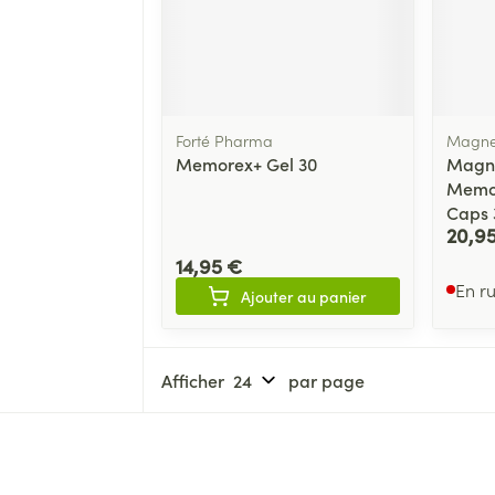
Forté Pharma
Magne
Memorex+ Gel 30
Magn
Memor
Caps 
20,9
14,95 €
En r
Ajouter au panier
Afficher
par page