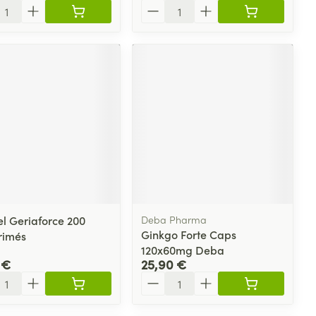
ité
Quantité
el Geriaforce 200
Deba Pharma
Ginkgo Forte Caps
rimés
120x60mg Deba
 €
25,90 €
ité
Quantité