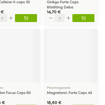
Cafeine V-caps 30
Ginkgo Forte Caps
60x60mg Deba
 €
14,70 €
ité
Quantité
on
Pharmagenerix
ton Focus Caps 60
Magnetonic Forte Caps 45
8 €
18,60 €