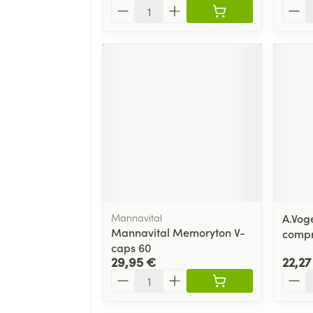
Quantité
Quant
Mannavital
A.Vog
Mannavital Memoryton V-
comp
caps 60
29,95 €
22,27
Quantité
Quant