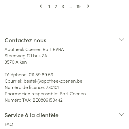
Pages
Vous lisez actuellement la page
Page
Page
Page
1
2
3
...
19
Contactez nous
Apotheek Coenen Bart BVBA
Steenweg 121 bus ZA
3570
Alken
Téléphone:
011 59 89 59
Courriel:
bestel@
apotheekcoenen.be
Numéro de licence:
730101
Pharmacien responsable:
Bart Coenen
Numéro TVA:
BE0809150442
Service à la clientèle
FAQ