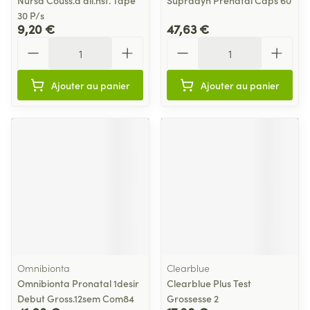
Nursa Couss.d'all.nst. Tape
Supradyn Prenatal Caps 60
30 P/s
9,20 €
47,63 €
Quantité
Quantité
Ajouter au panier
Ajouter au panier
Omnibionta
Clearblue
Omnibionta Pronatal 1desir
Clearblue Plus Test
Debut Gross.12sem Com84
Grossesse 2