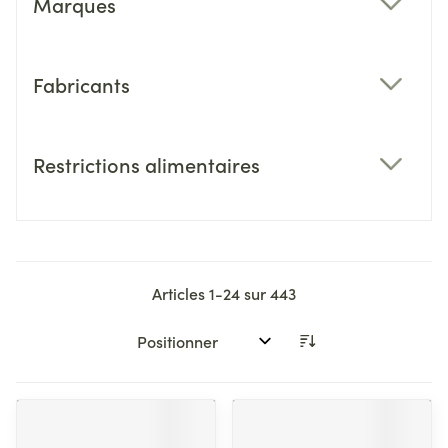
Marques
filter
Fabricants
filter
Restrictions alimentaires
filter
Articles
1
-
24
sur
443
Trier par: