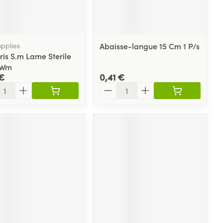
plus
et ustensiles de
Coude
Médications diverses
Autobronzants
age
Cheville et pieds
s
pplies
Abaisse-langue 15 Cm 1 P/s
Afficher plus
ris S.m Lame Sterile
Cheveux
Rasage
s
 Wm
€
0,41 €
à paupières
ité
Quantité
plus
CBD
ent