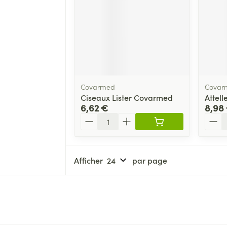
Covarmed
Covar
Ciseaux Lister Covarmed
Attell
6,62 €
8,98
Quantité
Quant
Afficher
par page