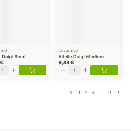
med
Covarmed
e Doigt Small
Attelle Doigt Medium
 €
9,83 €
ité
Quantité
Pages
Vous lisez actuellement 
Page
Page
Page
1
2
3
...
21