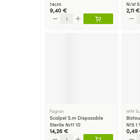
14cm
N/st 5
9,40 €
2,11 €
Quantité
Quant
Fagron
WM Su
Scalpel S.m Disposable
Bistou
Sterile Nr11 10
N15 1
14,26 €
0,49
Quantité
Quant