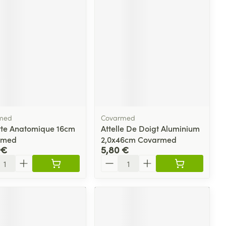
med
Covarmed
tte Anatomique 16cm
Attelle De Doigt Aluminium
rmed
2,0x46cm Covarmed
 €
5,80 €
ité
Quantité