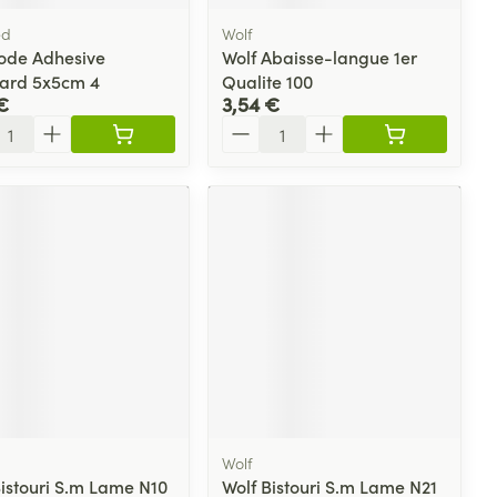
ed
Wolf
rode Adhesive
Wolf Abaisse-langue 1er
ard 5x5cm 4
Qualite 100
€
3,54 €
ité
Quantité
Wolf
Bistouri S.m Lame N10
Wolf Bistouri S.m Lame N21