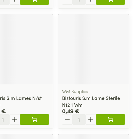
n
WM Supplies
uris S.m Lames N/st
Bistouris S.m Lame Sterile
0
N12 1 Wm
 €
0,49 €
ité
Quantité