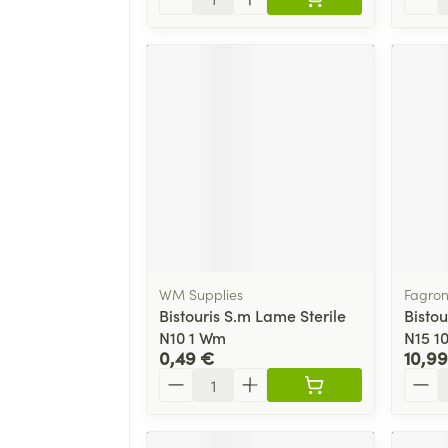
WM Supplies
Fagro
Bistouris S.m Lame Sterile
Bisto
N10 1 Wm
N15 1
0,49 €
10,99
Quantité
Quant