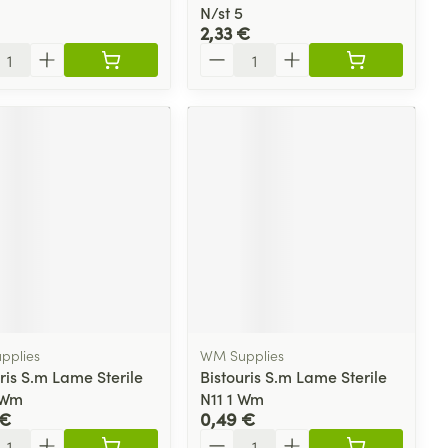
N/st 5
2,33 €
ité
Quantité
pplies
WM Supplies
ris S.m Lame Sterile
Bistouris S.m Lame Sterile
 Wm
N11 1 Wm
 €
0,49 €
ité
Quantité