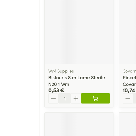
WM Supplies
Covar
Bistouris S.m Lame Sterile
Pince
N20 1 Wm
Cova
0,53 €
10,74
Quantité
Quant