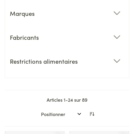
Marques
filter
Fabricants
filter
Restrictions alimentaires
filter
Articles
1
-
24
sur
89
Trier par: