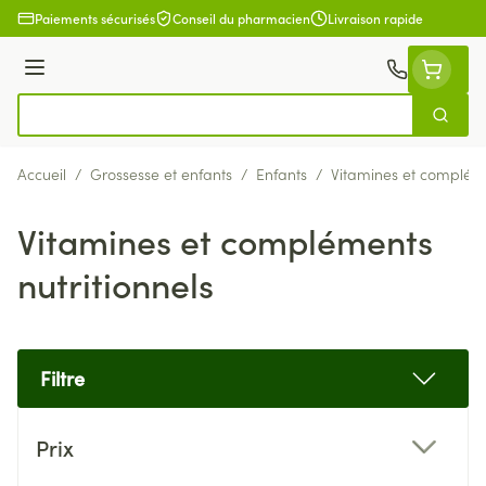
Aller au contenu
Paiements sécurisés
Conseil du pharmacien
Livraison rapide
Menu
Cherch
Rechercher
Accueil
/
Grossesse et enfants
/
Enfants
/
Vitamines et compléme
Vitamines et compléments
nutritionnels
Filtre
Passer à la liste des produits
Prix
filter