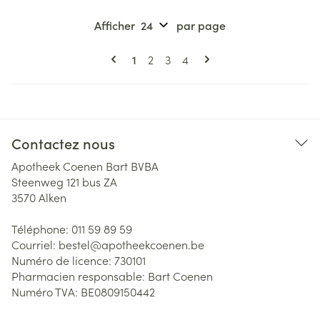
Afficher
par page
Pages
Vous lisez actuellement la page
Page
Page
Page
1
2
3
4
Contactez nous
Apotheek Coenen Bart BVBA
Steenweg 121 bus ZA
3570
Alken
Téléphone:
011 59 89 59
Courriel:
bestel@
apotheekcoenen.be
Numéro de licence:
730101
Pharmacien responsable:
Bart Coenen
Numéro TVA:
BE0809150442