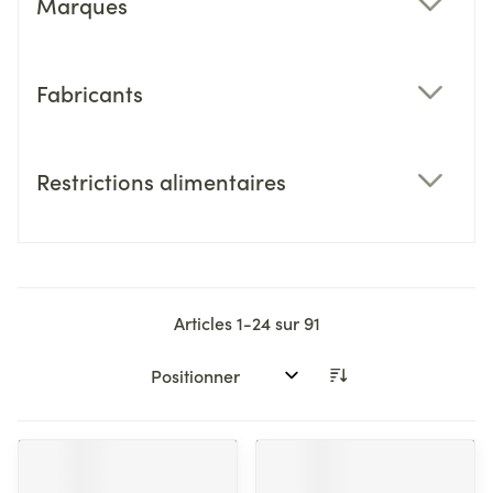
Marques
filter
Fabricants
filter
Restrictions alimentaires
filter
Articles
1
-
24
sur
91
Trier par: