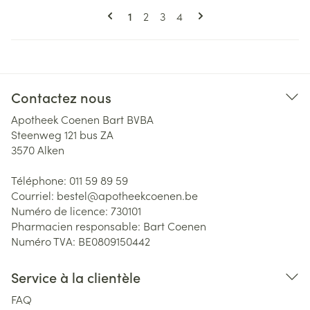
Pages
Vous lisez actuellement la page
Page
Page
Page
1
2
3
4
Contactez nous
Apotheek Coenen Bart BVBA
Steenweg 121 bus ZA
3570
Alken
Téléphone:
011 59 89 59
Courriel:
bestel@
apotheekcoenen.be
Numéro de licence:
730101
Pharmacien responsable:
Bart Coenen
Numéro TVA:
BE0809150442
Service à la clientèle
FAQ