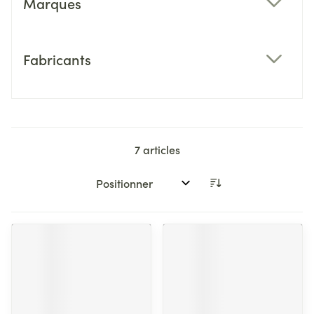
Marques
filter
Fabricants
filter
7
articles
Trier par: