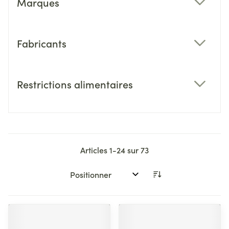
Marques
filter
Fabricants
filter
Restrictions alimentaires
filter
Articles
1
-
24
sur
73
Trier par: