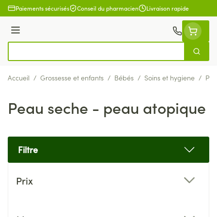
Aller au contenu
Paiements sécurisés
Conseil du pharmacien
Livraison rapide
Menu
Cherch
Rechercher
Accueil
/
Grossesse et enfants
/
Bébés
/
Soins et hygiene
/
Pea
Peau seche - peau atopique
Filtre
Passer à la liste des produits
Prix
filter