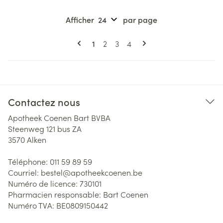
Afficher
par page
Pages
Vous lisez actuellement la page
Page
Page
Page
1
2
3
4
Contactez nous
Apotheek Coenen Bart BVBA
Steenweg 121 bus ZA
3570
Alken
Téléphone:
011 59 89 59
Courriel:
bestel@
apotheekcoenen.be
Numéro de licence:
730101
Pharmacien responsable:
Bart Coenen
Numéro TVA:
BE0809150442