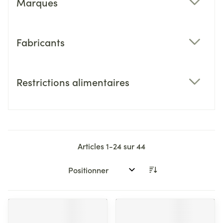
Marques
filter
Fabricants
filter
Restrictions alimentaires
filter
Articles
1
-
24
sur
44
Trier par: