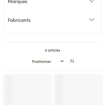
Marques
filter
Fabricants
filter
4
articles
Trier par: