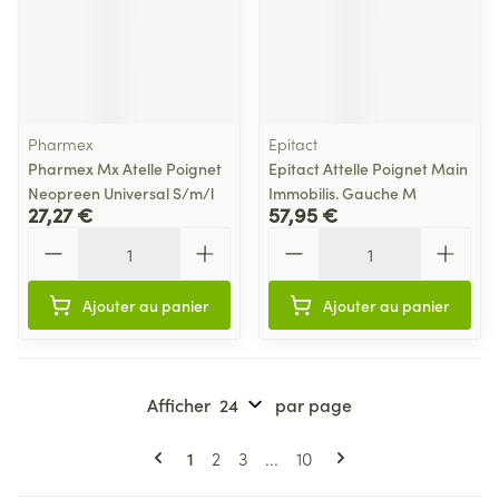
Pharmex
Epitact
Pharmex Mx Atelle Poignet
Epitact Attelle Poignet Main
Neopreen Universal S/m/l
Immobilis. Gauche M
27,27 €
57,95 €
Quantité
Quantité
Ajouter au panier
Ajouter au panier
Afficher
par page
Pages
Vous lisez actuellement la page
Page
Page
Page
1
2
3
...
10