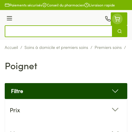
Aller au contenu
Paiements sécurisés
Conseil du pharmacien
Livraison rapide
Menu
Cherch
Rechercher
Accueil
/
Soins à domicile et premiers soins
/
Premiers soins
/
B
Poignet
Filtre
Passer à la liste des produits
Prix
filter