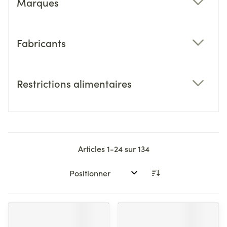
Marques
filter
Fabricants
filter
Restrictions alimentaires
filter
Articles
1
-
24
sur
134
Trier par: