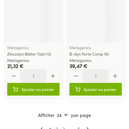
Metagenics
Metagenics
Zincodyn Blister Tabl 112
B-dyn Forte Comp 90
Metagenics
Metagenics
21,32 €
39,47 €
Quantité
Quantité
Ajouter au panier
Ajouter au panier
Afficher
par page
Pages
Vous lisez actuellement la page
Page
Page
Page
1
2
3
...
6