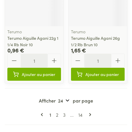
Terumo
Terumo
Terumo Aiguille Agani 22g 1
Terumo Aiguille Agani 26g
1/4 Rb Noir 10
1/2 Rb Brun 10
0,96 €
1,65 €
Quantité
Quantité
Ajouter au panier
Ajouter au panier
Afficher
par page
Pages
Vous lisez actuellement la page
Page
Page
Page
1
2
3
...
14