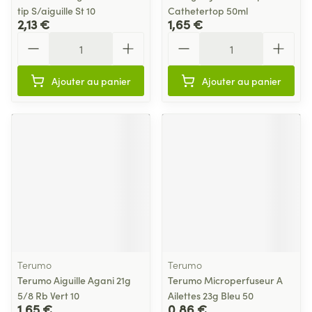
tip S/aiguille St 10
Cathetertop 50ml
2,13 €
1,65 €
Quantité
Quantité
Ajouter au panier
Ajouter au panier
Terumo
Terumo
Terumo Aiguille Agani 21g
Terumo Microperfuseur A
5/8 Rb Vert 10
Ailettes 23g Bleu 50
1,65 €
0,86 €