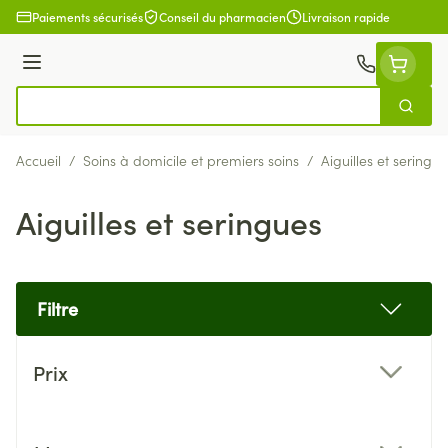
Aller au contenu
Paiements sécurisés
Conseil du pharmacien
Livraison rapide
Menu
Cherch
Rechercher
Accueil
/
Soins à domicile et premiers soins
/
Aiguilles et seringue
Aiguilles et seringues
Filtre
Passer à la liste des produits
Prix
filter