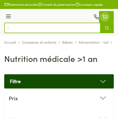
Aller au contenu
Paiements sécurisés
Conseil du pharmacien
Livraison rapide
Menu
Cherch
Rechercher
Accueil
/
Grossesse et enfants
/
Bébés
/
Alimentation - lait
/
Nu
Nutrition médicale >1 an
Filtre
Passer à la liste des produits
Prix
filter