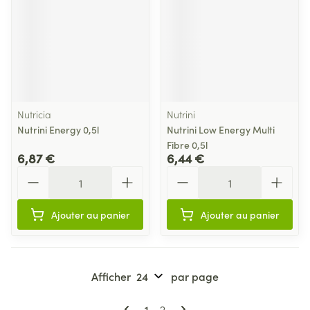
Nutricia
Nutrini
Nutrini Energy 0,5l
Nutrini Low Energy Multi
Fibre 0,5l
6,87 €
6,44 €
Quantité
Quantité
Ajouter au panier
Ajouter au panier
Afficher
par page
Pages
Vous lisez actuellement la page
Page
1
2