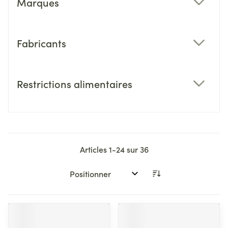
Marques
filter
Fabricants
filter
Restrictions alimentaires
filter
Articles
1
-
24
sur
36
Trier par: