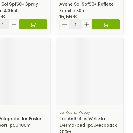
 Sol Spf50+ Spray
Avene Sol Spf50+ Reflexe
le 400ml
Famille 30ml
 €
15,56 €
ité
Quantité
La Roche Posay
Fotoprotector Fusion
Lrp Anthelios Wetskin
port Ip50 100ml
Dermo-ped Ip50+ecopack
200ml