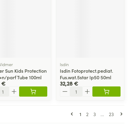
Widmer
Isdin
r Sun Kids Protection
Isdin Fotoprotect.pediat.
+n/parf Tube 100ml
Fus.wat.5star Ip50 50ml
 €
32,28 €
ité
Quantité
Pages
Vous lisez actuellement 
Page
Page
Page
1
2
3
...
23