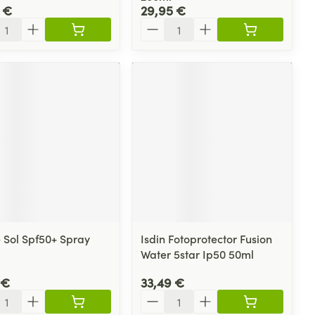
 €
29,95 €
ité
Quantité
 Sol Spf50+ Spray
Isdin Fotoprotector Fusion
Water 5star Ip50 50ml
 €
33,49 €
ité
Quantité