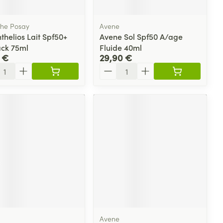
he Posay
Avene
thelios Lait Spf50+
Avene Sol Spf50 A/age
ck 75ml
Fluide 40ml
 €
29,90 €
ité
Quantité
Avene