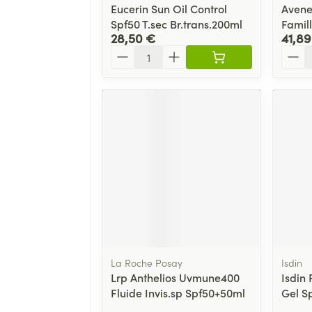
Eucerin Sun Oil Control
Avene
Spf50 T.sec Br.trans.200ml
Famil
28,50 €
41,89
Quantité
Quant
La Roche Posay
Isdin
Lrp Anthelios Uvmune400
Isdin 
Fluide Invis.sp Spf50+50ml
Gel S