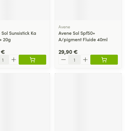
plus
et ustensiles de
Coude
Médications diverses
Autobronzants
age
Cheville et pieds
s
Avene
Afficher plus
Sol Sunsistick Ka
Avene Sol Spf50+
Cheveux
Rasage
s
+ 20g
A/pigment Fluide 40ml
à paupières
 €
29,90 €
plus
ité
Quantité
CBD
ent