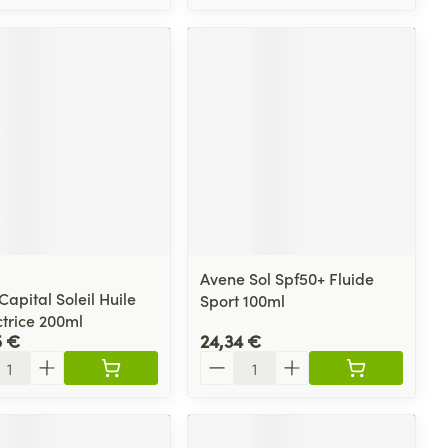
Avene Sol Spf50+ Fluide
Capital Soleil Huile
Sport 100ml
ctrice 200ml
5 €
24,34 €
ité
Quantité