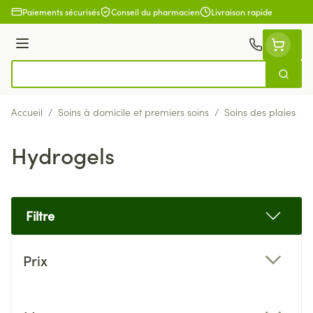
Aller au contenu
Paiements sécurisés
Conseil du pharmacien
Livraison rapide
Menu
Cherch
Rechercher
Accueil
/
Soins à domicile et premiers soins
/
Soins des plaies
/
Hydrogels
Filtre
Passer à la liste des produits
Prix
filter