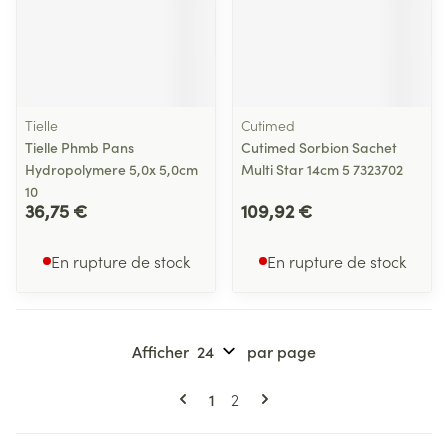
Tielle
Cutimed
Tielle Phmb Pans
Cutimed Sorbion Sachet
Hydropolymere 5,0x 5,0cm
Multi Star 14cm 5 7323702
10
36,75 €
109,92 €
En rupture de stock
En rupture de stock
Afficher
par page
Pages
Vous lisez actuellement la page
Page
1
2