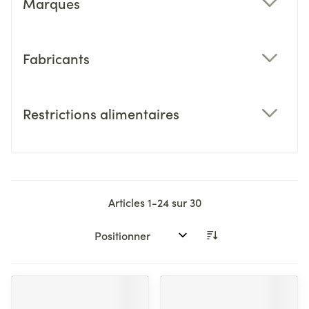
Marques
filter
Fabricants
filter
Restrictions alimentaires
filter
Articles
1
-
24
sur
30
Trier par: