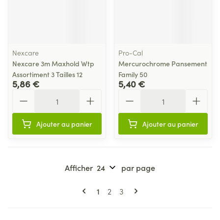
Nexcare
Pro-Cal
Nexcare 3m Maxhold Wtp
Mercurochrome Pansement
Assortiment 3 Tailles 12
Family 50
5,86 €
5,40 €
Quantité
Quantité
Ajouter au panier
Ajouter au panier
Afficher
par page
Pages
Vous lisez actuellement la page
Page
Page
1
2
3