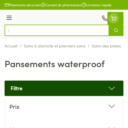
Aller au contenu
Paiements sécurisés
Conseil du pharmacien
Livraison rapide
Menu
Cherch
Rechercher
Accueil
/
Soins à domicile et premiers soins
/
Soins des plaies
/
Pansements waterproof
Filtre
Passer à la liste des produits
Prix
filter