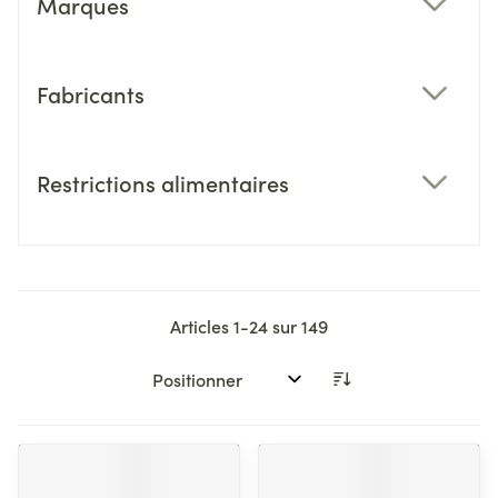
Marques
filter
Fabricants
filter
Restrictions alimentaires
filter
Articles
1
-
24
sur
149
Trier par: