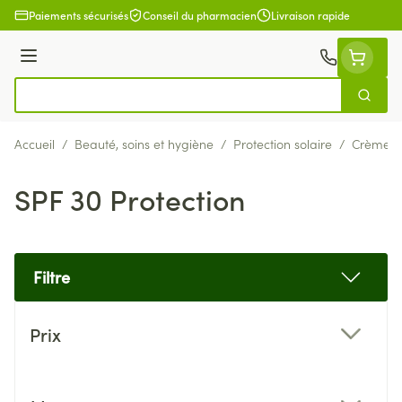
Aller au contenu
Paiements sécurisés
Conseil du pharmacien
Livraison rapide
Menu
Cherch
Rechercher
Accueil
/
Beauté, soins et hygiène
/
Protection solaire
/
Crèmes s
SPF 30 Protection
Filtre
Passer à la liste des produits
Prix
filter