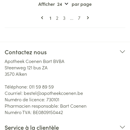
Afficher
par page
Pages
Vous lisez actuellement la page
Page
Page
Page
1
2
3
...
7
Contactez nous
Apotheek Coenen Bart BVBA
Steenweg 121 bus ZA
3570
Alken
Téléphone:
011 59 89 59
Courriel:
bestel@
apotheekcoenen.be
Numéro de licence:
730101
Pharmacien responsable:
Bart Coenen
Numéro TVA:
BE0809150442
Service à la clientèle