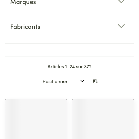
Marques
filter
Fabricants
filter
Articles
1
-
24
sur
372
Trier par: