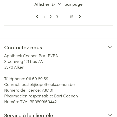
Afficher
par page
Pages
Vous lisez actuellement la page
Page
Page
Page
1
2
3
...
16
Contactez nous
Apotheek Coenen Bart BVBA
Steenweg 121 bus ZA
3570
Alken
Téléphone:
011 59 89 59
Courriel:
bestel@
apotheekcoenen.be
Numéro de licence:
730101
Pharmacien responsable:
Bart Coenen
Numéro TVA:
BE0809150442
Service à la clientèle