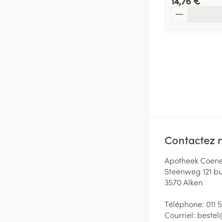
14,76 €
Quantité
Contactez 
Apotheek Coene
Steenweg 121 b
3570
Alken
Téléphone:
011 
Courriel:
beste