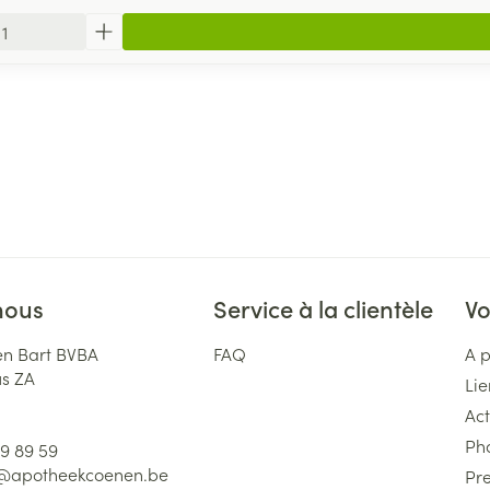
nous
Service à la clientèle
Vo
n Bart BVBA
FAQ
A 
us ZA
Lie
Act
Ph
59 89 59
l@
apotheekcoenen.be
Pre