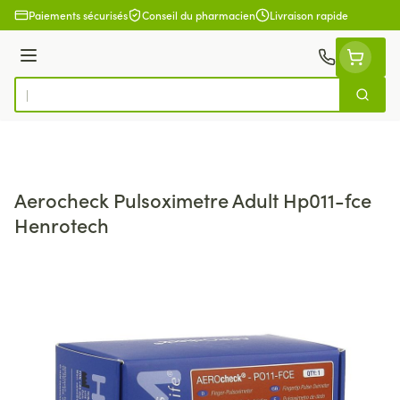
Aller au contenu
Paiements sécurisés
Conseil du pharmacien
Livraison rapide
Menu
Cherch
Rechercher
Aerocheck Pulsoximetre Adult Hp011-fce
Henrotech