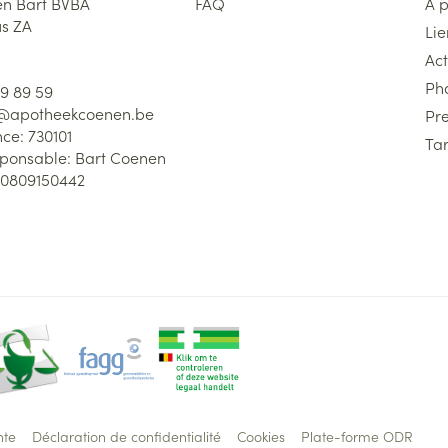
n Bart BVBA
FAQ
A 
us ZA
Lie
Act
Ph
59 89 59
l@
apotheekcoenen.be
Pre
nce:
730101
Tar
sponsable:
Bart Coenen
0809150442
nte
Déclaration de confidentialité
Cookies
Plate-forme ODR