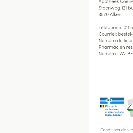
Apotheek Coene
Steenweg 121 b
3570
Alken
Téléphone:
011 
Courriel:
beste
Numéro de lice
Pharmacien re
Numéro TVA:
BE
Conditions de ve