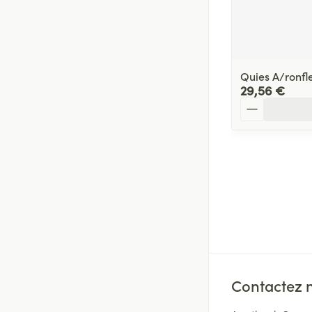
Quies A/ronfl
29,56 €
Quantité
Contactez 