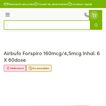
Aller au contenu
Paiements sécurisés
Conseil du pharmacien
Livraison rapide
Menu
Cherch
Rechercher
Airbufo Forspiro 160mcg/4,5mcg Inhal. 6
X 60dose
Médicament
Sur prescription