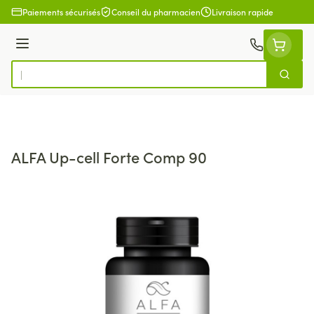
Aller au contenu
Paiements sécurisés
Conseil du pharmacien
Livraison rapide
Menu
Cherch
Rechercher
ALFA Up-cell Forte Comp 90