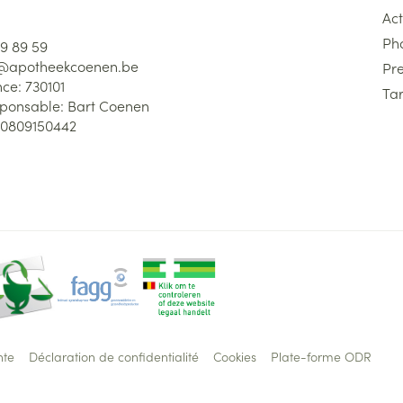
Act
Ph
59 89 59
l@
apotheekcoenen.be
Pre
nce:
730101
Tar
sponsable:
Bart Coenen
0809150442
nte
Déclaration de confidentialité
Cookies
Plate-forme ODR