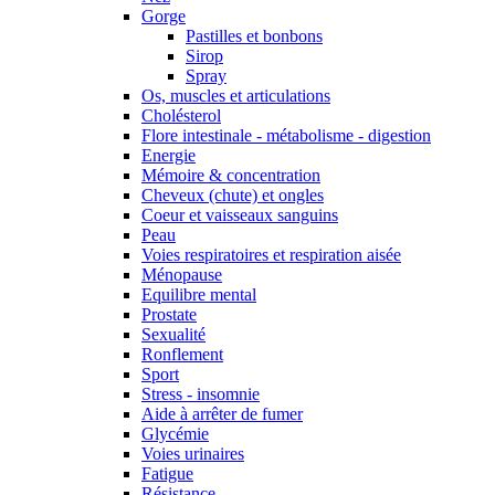
Gorge
Pastilles et bonbons
Sirop
Spray
Os, muscles et articulations
Cholésterol
Flore intestinale - métabolisme - digestion
Energie
Mémoire & concentration
Cheveux (chute) et ongles
Coeur et vaisseaux sanguins
Peau
Voies respiratoires et respiration aisée
Ménopause
Equilibre mental
Prostate
Sexualité
Ronflement
Sport
Stress - insomnie
Aide à arrêter de fumer
Glycémie
Voies urinaires
Fatigue
Résistance