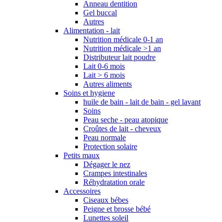
Anneau dentition
Gel buccal
Autres
Alimentation - lait
Nutrition médicale 0-1 an
Nutrition médicale >1 an
Distributeur lait poudre
Lait 0-6 mois
Lait > 6 mois
Autres aliments
Soins et hygiene
huile de bain - lait de bain - gel lavant
Soins
Peau seche - peau atopique
Croûtes de lait - cheveux
Peau normale
Protection solaire
Petits maux
Dégager le nez
Crampes intestinales
Réhydratation orale
Accessoires
Ciseaux bébes
Peigne et brosse bébé
Lunettes soleil