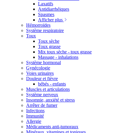
Laxatifs
Antidiarrhéiques
Spasmes
Afficher plus
Hémorroïdes
Système respiratoire
Toux
Toux sèche
Toux grasse
Mix toux sèche - toux grasse
Massage - inhalations
Système hormonal
Gynécologie
Voies urinaires
Douleur et fièvre
bébés - enfants
Muscles et articulations
Système nerveux
Insomnie, anxiété et stress
Arrêter de fumer
Infections
Immunité
Allergie
Médicaments anti-tumoraux
Minéraux, vitamines et toniques