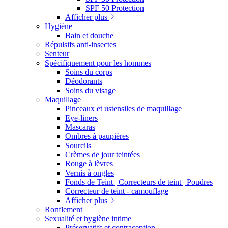
SPF 50 Protection
Afficher plus
Hygiène
Bain et douche
Répulsifs anti-insectes
Senteur
Spécifiquement pour les hommes
Soins du corps
Déodorants
Soins du visage
Maquillage
Pinceaux et ustensiles de maquillage
Eye-liners
Mascaras
Ombres à paupières
Sourcils
Crèmes de jour teintées
Rouge à lèvres
Vernis à ongles
Fonds de Teint | Correcteurs de teint | Poudres
Correcteur de teint - camouflage
Afficher plus
Ronflement
Sexualité et hygiène intime
Préservatifs et contraception