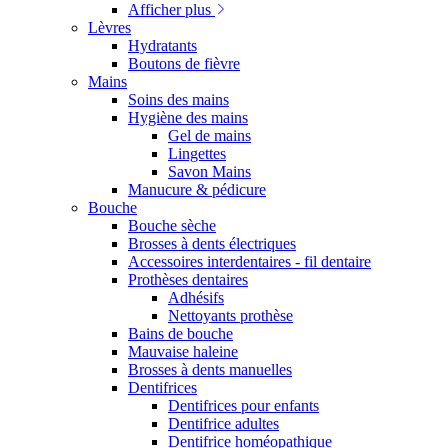
Afficher plus
Lèvres
Hydratants
Boutons de fièvre
Mains
Soins des mains
Hygiène des mains
Gel de mains
Lingettes
Savon Mains
Manucure & pédicure
Bouche
Bouche sèche
Brosses à dents électriques
Accessoires interdentaires - fil dentaire
Prothèses dentaires
Adhésifs
Nettoyants prothèse
Bains de bouche
Mauvaise haleine
Brosses à dents manuelles
Dentifrices
Dentifrices pour enfants
Dentifrice adultes
Dentifrice homéopathique