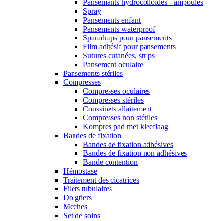
Pansemants hydrocolloides - ampoules
Spray
Pansements enfant
Pansements waterproof
Sparadraps pour pansements
Film adhésif pour pansements
Sutures cutanées, strips
Pansement oculaire
Pansements stériles
Compresses
Compresses oculaires
Compresses stériles
Coussinets allaitement
Compresses non stériles
Kompres pad met kleeflaag
Bandes de fixation
Bandes de fixation adhésives
Bandes de fixation non adhésives
Bande contention
Hémostase
Traitement des cicatrices
Filets tubulaires
Doigtiers
Meches
Set de soins