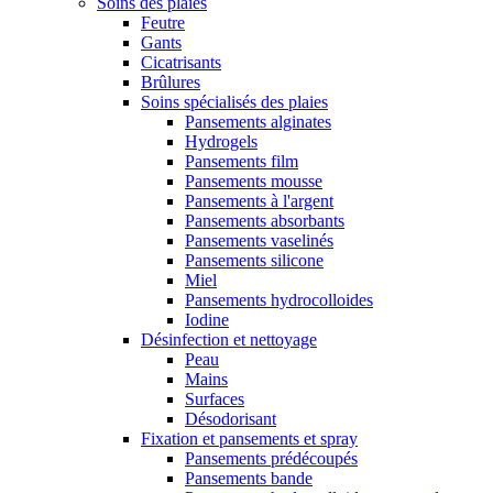
Soins des plaies
Feutre
Gants
Cicatrisants
Brûlures
Soins spécialisés des plaies
Pansements alginates
Hydrogels
Pansements film
Pansements mousse
Pansements à l'argent
Pansements absorbants
Pansements vaselinés
Pansements silicone
Miel
Pansements hydrocolloides
Iodine
Désinfection et nettoyage
Peau
Mains
Surfaces
Désodorisant
Fixation et pansements et spray
Pansements prédécoupés
Pansements bande