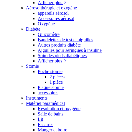
Afficher plus
Aérosolthérapie et oxygène
appareils aérosol
Accessoires aérosol
Oxygène
Diabète
Glucomètre
Bandelettes de test et aiguilles
Autres produits diabète
Aiguilles pour seringues à insuline
Soin des pieds diabétiques
Afficher plus
Stomie
Poche stomie
2 pièces
1 pièce
Plaque stomie
accessoires
Instruments
Matériel paramédical
Respiration et oxygène
Salle de bains
Lit
Escarres
Manger et boire