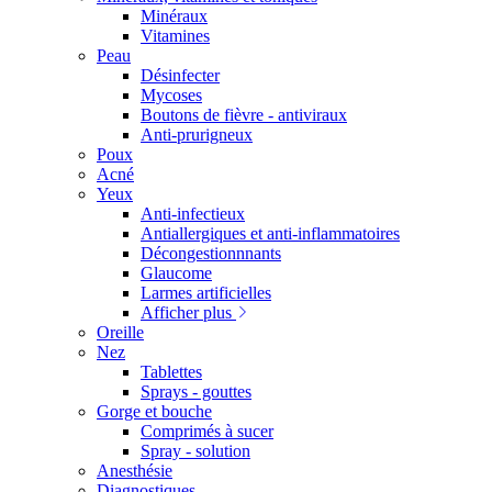
Minéraux
Vitamines
Peau
Désinfecter
Mycoses
Boutons de fièvre - antiviraux
Anti-prurigneux
Poux
Acné
Yeux
Anti-infectieux
Antiallergiques et anti-inflammatoires
Décongestionnnants
Glaucome
Larmes artificielles
Afficher plus
Oreille
Nez
Tablettes
Sprays - gouttes
Gorge et bouche
Comprimés à sucer
Spray - solution
Anesthésie
Diagnostiques