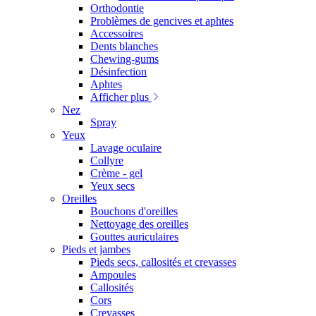
Orthodontie
Problèmes de gencives et aphtes
Accessoires
Dents blanches
Chewing-gums
Désinfection
Aphtes
Afficher plus
Nez
Spray
Yeux
Lavage oculaire
Collyre
Crème - gel
Yeux secs
Oreilles
Bouchons d'oreilles
Nettoyage des oreilles
Gouttes auriculaires
Pieds et jambes
Pieds secs, callosités et crevasses
Ampoules
Callosités
Cors
Crevasses