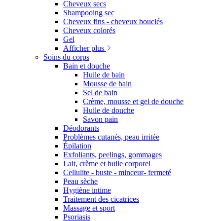
Cheveux secs
Shampooing sec
Cheveux fins - cheveux bouclés
Cheveux colorés
Gel
Afficher plus
Soins du corps
Bain et douche
Huile de bain
Mousse de bain
Sel de bain
Crème, mousse et gel de douche
Huile de douche
Savon pain
Déodorants
Problèmes cutanés, peau irritée
Épilation
Exfoliants, peelings, gommages
Lait, crème et huile corporel
Cellulite - buste - minceur- fermeté
Peau sèche
Hygiène intime
Traitement des cicatrices
Massage et sport
Psoriasis