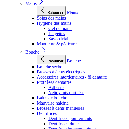
Mains
Mains
Retourner
Soins des mains
Hygiène des mains
Gel de mains
Lingettes
Savon Mains
Manucure & pédicure
Bouche
Bouche
Retourner
Bouche sèche
Brosses à dents électriques
Accessoires interdentaires - fil dentaire
Prothèses dentaires
Adhésifs
Nettoyants prothèse
Bains de bouche
Mauvaise haleine
Brosses à dents manuelles
Dentifrices
Dentifrices pour enfants
Dentifrice adultes
Dentifrice homéopathique