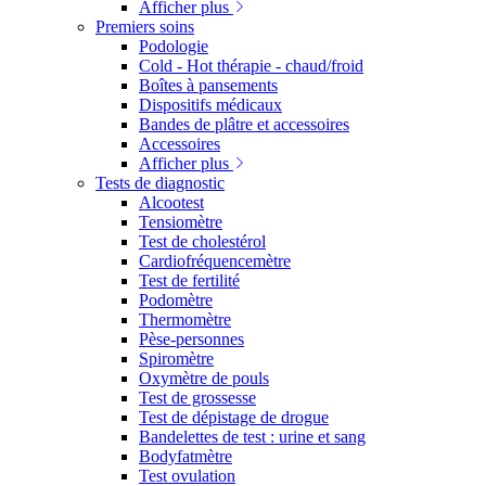
Afficher plus
Premiers soins
Podologie
Cold - Hot thérapie - chaud/froid
Boîtes à pansements
Dispositifs médicaux
Bandes de plâtre et accessoires
Accessoires
Afficher plus
Tests de diagnostic
Alcootest
Tensiomètre
Test de cholestérol
Cardiofréquencemètre
Test de fertilité
Podomètre
Thermomètre
Pèse-personnes
Spiromètre
Oxymètre de pouls
Test de grossesse
Test de dépistage de drogue
Bandelettes de test : urine et sang
Bodyfatmètre
Test ovulation