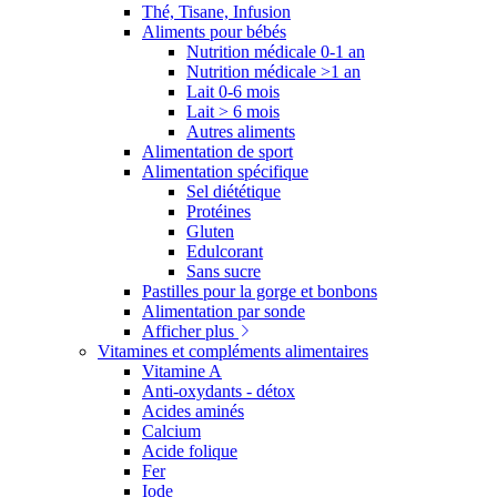
Thé, Tisane, Infusion
Aliments pour bébés
Nutrition médicale 0-1 an
Nutrition médicale >1 an
Lait 0-6 mois
Lait > 6 mois
Autres aliments
Alimentation de sport
Alimentation spécifique
Sel diététique
Protéines
Gluten
Edulcorant
Sans sucre
Pastilles pour la gorge et bonbons
Alimentation par sonde
Afficher plus
Vitamines et compléments alimentaires
Vitamine A
Anti-oxydants - détox
Acides aminés
Calcium
Acide folique
Fer
Iode