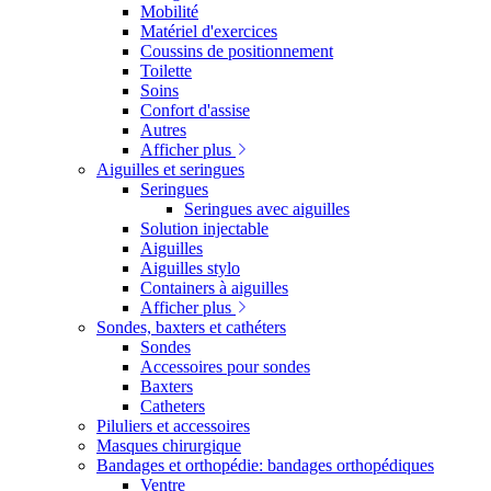
Mobilité
Matériel d'exercices
Coussins de positionnement
Toilette
Soins
Confort d'assise
Autres
Afficher plus
Aiguilles et seringues
Seringues
Seringues avec aiguilles
Solution injectable
Aiguilles
Aiguilles stylo
Containers à aiguilles
Afficher plus
Sondes, baxters et cathéters
Sondes
Accessoires pour sondes
Baxters
Catheters
Piluliers et accessoires
Masques chirurgique
Bandages et orthopédie: bandages orthopédiques
Ventre