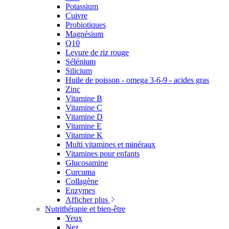
Potassium
Cuivre
Probiotiques
Magnésium
Q10
Levure de riz rouge
Sélénium
Silicium
Huile de poisson - omega 3-6-9 - acides gras
Zinc
Vitamine B
Vitamine C
Vitamine D
Vitamine E
Vitamine K
Multi vitamines et minéraux
Vitamines pour enfants
Glucosamine
Curcuma
Collagène
Enzymes
Afficher plus
Nutrithérapie et bien-être
Yeux
Nez