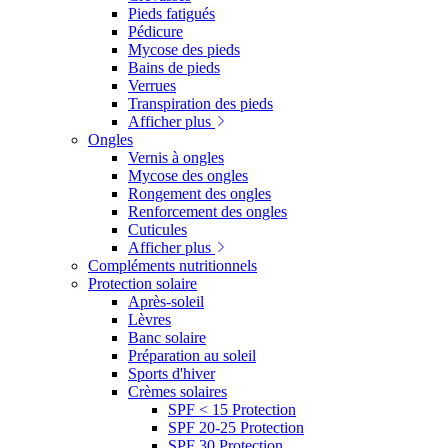
Pieds fatigués
Pédicure
Mycose des pieds
Bains de pieds
Verrues
Transpiration des pieds
Afficher plus
Ongles
Vernis à ongles
Mycose des ongles
Rongement des ongles
Renforcement des ongles
Cuticules
Afficher plus
Compléments nutritionnels
Protection solaire
Après-soleil
Lèvres
Banc solaire
Préparation au soleil
Sports d'hiver
Crèmes solaires
SPF < 15 Protection
SPF 20-25 Protection
SPF 30 Protection