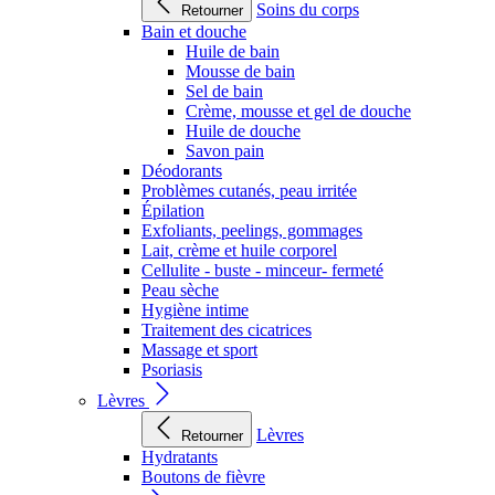
Soins du corps
Retourner
Bain et douche
Huile de bain
Mousse de bain
Sel de bain
Crème, mousse et gel de douche
Huile de douche
Savon pain
Déodorants
Problèmes cutanés, peau irritée
Épilation
Exfoliants, peelings, gommages
Lait, crème et huile corporel
Cellulite - buste - minceur- fermeté
Peau sèche
Hygiène intime
Traitement des cicatrices
Massage et sport
Psoriasis
Lèvres
Lèvres
Retourner
Hydratants
Boutons de fièvre