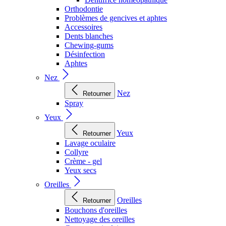
Orthodontie
Problèmes de gencives et aphtes
Accessoires
Dents blanches
Chewing-gums
Désinfection
Aphtes
Nez
Nez
Retourner
Spray
Yeux
Yeux
Retourner
Lavage oculaire
Collyre
Crème - gel
Yeux secs
Oreilles
Oreilles
Retourner
Bouchons d'oreilles
Nettoyage des oreilles