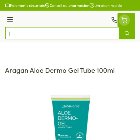
Aller au contenu
Paiements sécurisés
Conseil du pharmacien
Livraison rapide
Menu
Cherch
Rechercher
Aragan Aloe Dermo Gel Tube 100ml