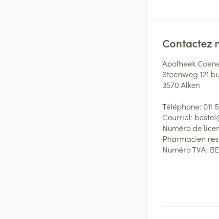
Contactez 
Apotheek Coene
Steenweg 121 b
3570
Alken
Téléphone:
011 
Courriel:
beste
Numéro de lice
Pharmacien re
Numéro TVA:
BE