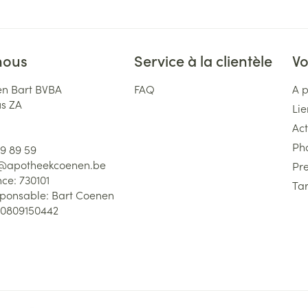
nous
Service à la clientèle
Vo
n Bart BVBA
FAQ
A 
us ZA
Lie
Act
Ph
59 89 59
l@
apotheekcoenen.be
Pre
nce:
730101
Tar
sponsable:
Bart Coenen
0809150442