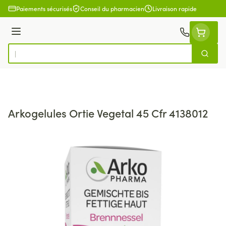
Aller au contenu
Paiements sécurisés
Conseil du pharmacien
Livraison rapide
Menu
Cherch
Rechercher
Arkogelules Ortie Vegetal 45 Cfr 4138012