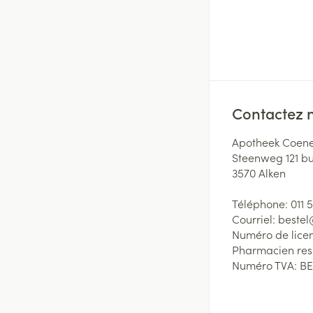
Contactez 
Apotheek Coene
Steenweg 121 b
3570
Alken
Téléphone:
011 
Courriel:
beste
Numéro de lice
Pharmacien re
Numéro TVA:
BE