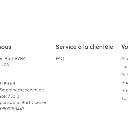
nous
Service à la clientèle
Vo
n Bart BVBA
FAQ
A 
us ZA
Lie
Act
Ph
59 89 59
l@
apotheekcoenen.be
Pre
nce:
730101
Tar
sponsable:
Bart Coenen
0809150442