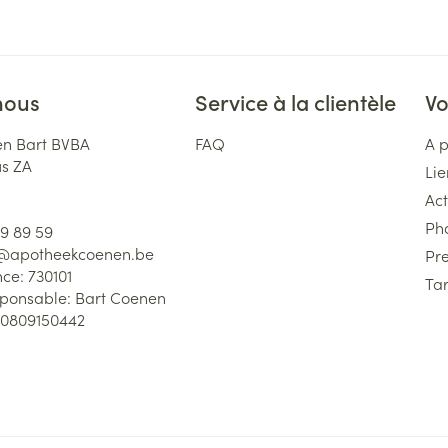
nous
Service à la clientèle
Vo
n Bart BVBA
FAQ
A 
us ZA
Lie
Act
Ph
59 89 59
l@
apotheekcoenen.be
Pre
nce:
730101
Tar
sponsable:
Bart Coenen
0809150442