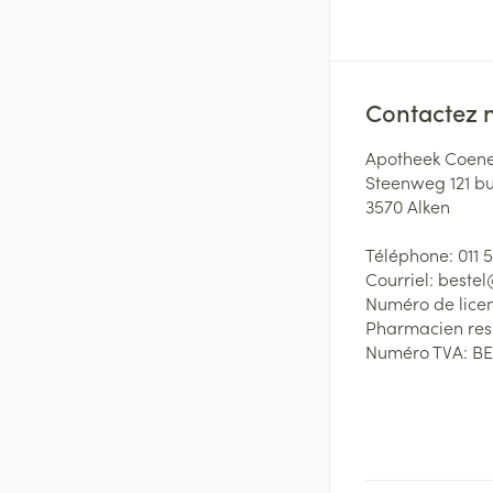
Contactez 
Apotheek Coene
Steenweg 121 b
3570
Alken
Téléphone:
011 
Courriel:
beste
Numéro de lice
Pharmacien re
Numéro TVA:
BE