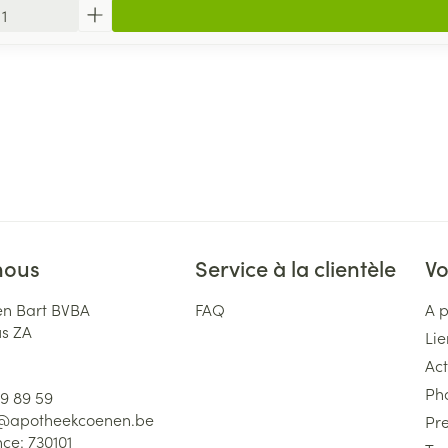
nous
Service à la clientèle
Vo
n Bart BVBA
FAQ
A 
us ZA
Lie
Act
Ph
59 89 59
l@
apotheekcoenen.be
Pre
nce:
730101