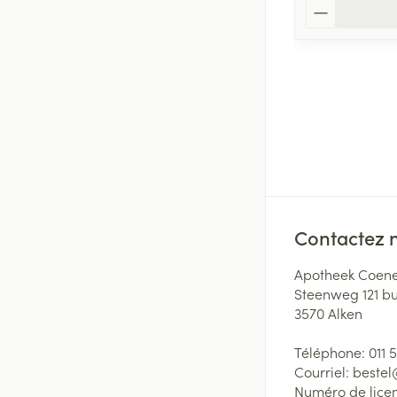
Quantité
Contactez 
Apotheek Coene
Steenweg 121 b
3570
Alken
Téléphone:
011 
Courriel:
beste
Numéro de lice