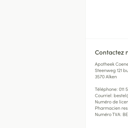
Contactez 
Apotheek Coene
Steenweg 121 b
3570
Alken
Téléphone:
011 
Courriel:
beste
Numéro de lice
Pharmacien re
Numéro TVA:
BE