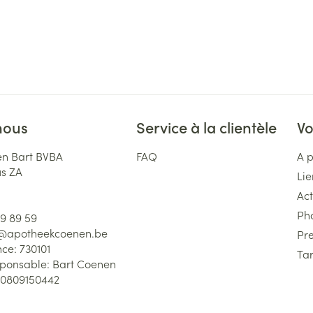
nous
Service à la clientèle
Vo
n Bart BVBA
FAQ
A 
us ZA
Lie
Act
Ph
59 89 59
l@
apotheekcoenen.be
Pre
nce:
730101
Tar
sponsable:
Bart Coenen
0809150442