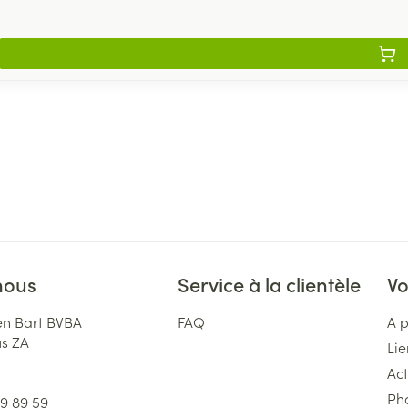
nous
Service à la clientèle
Vo
n Bart BVBA
FAQ
A 
us ZA
Lie
Act
Ph
59 89 59