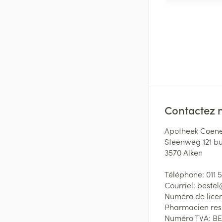
Contactez 
Apotheek Coene
Steenweg 121 b
3570
Alken
Téléphone:
011 
Courriel:
beste
Numéro de lice
Pharmacien re
Numéro TVA:
BE