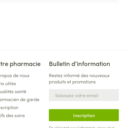
tre pharmacie
Bulletin d’information
propos de nous
Restez informé des nouveaux
produits et promotions
ns utiles
ualités santé
Adresse mail
armacien de garde
scription
ifs des soins
Inscription
En cliquant sur s'abonner, vous vous