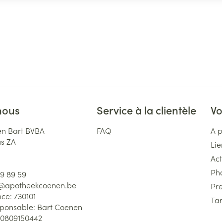
nous
Service à la clientèle
Vo
n Bart BVBA
FAQ
A 
us ZA
Lie
Act
Ph
59 89 59
l@
apotheekcoenen.be
Pre
nce:
730101
Tar
sponsable:
Bart Coenen
0809150442