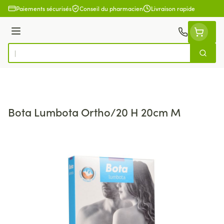
Aller au contenu
Paiements sécurisés
Conseil du pharmacien
Livraison rapide
Menu
Cherch
Rechercher
Bota Lumbota Ortho/20 H 20cm M