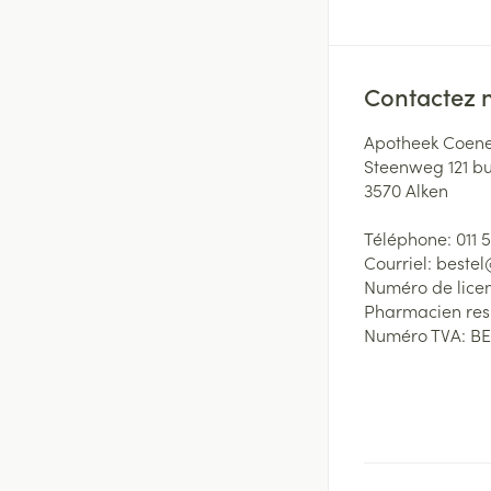
Contactez 
Apotheek Coene
Steenweg 121 b
3570
Alken
Téléphone:
011 
Courriel:
beste
Numéro de lice
Pharmacien re
Numéro TVA:
BE