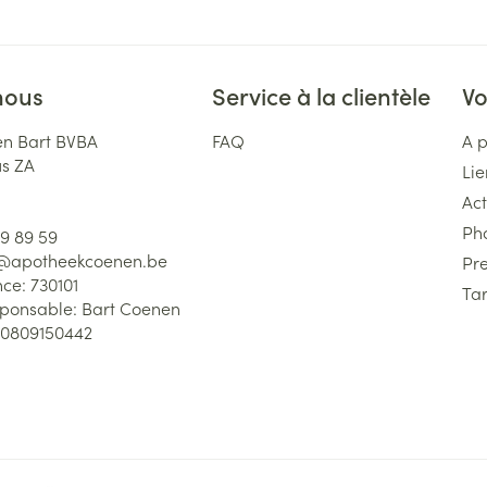
nous
Service à la clientèle
Vo
n Bart BVBA
FAQ
A 
us ZA
Lie
Act
Ph
59 89 59
l@
apotheekcoenen.be
Pre
nce:
730101
Tar
sponsable:
Bart Coenen
0809150442