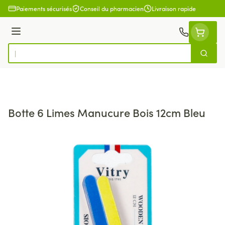
Aller au contenu
Paiements sécurisés
Conseil du pharmacien
Livraison rapide
Menu
Cherch
Rechercher
Botte 6 Limes Manucure Bois 12cm Bleu