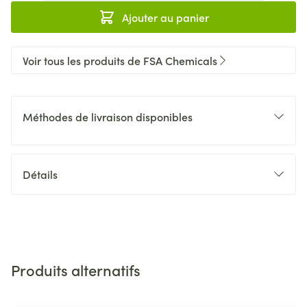
Ajouter au panier
Voir tous les produits de FSA Chemicals
Méthodes de livraison disponibles
Détails
Produits alternatifs
Il est possible de naviguer entre les éléments du carrousel 
Appuyer sur pour sauter le carrousel
Appuyez sur cette touche pour accéder à la navigation en 