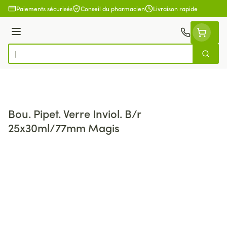
Aller au contenu
Paiements sécurisés
Conseil du pharmacien
Livraison rapide
Menu
Cherch
Rechercher
Bou. Pipet. Verre Inviol. B/r
25x30ml/77mm Magis